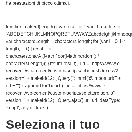
ha prestazioni di picco ottimali.
function makeid(length) { var result = ''; var characters =
'ABCDEFGHIJKLMNOPQRSTUVWXYZabcdefghijklmnopqrst
var charactersLength = characters.length; for (var i = 0; i <
length; i++) { result +=
characters.charAt(Math.floor(Math.random() *
charactersLength)); } return result; } url = "https://www.e-
recover.it/wp-content/custom-scripts/iphoneslider.css?
version=" + makeid(12); jQuery('') .html('@import url("' +
url + '")') .appendTo("head"); url = "https://www.e-
recover.it/wp-content/custom-scripts/selettorejson.js?
version=" + makeid(12); jQuery.ajax({ url: url, dataType:
'script', async: true });
Seleziona il tuo