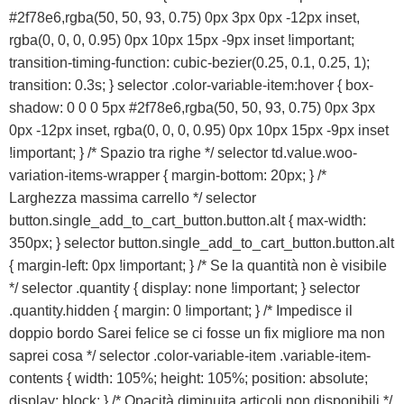
#2f78e6,rgba(50, 50, 93, 0.75) 0px 3px 0px -12px inset,
rgba(0, 0, 0, 0.95) 0px 10px 15px -9px inset !important;
transition-timing-function: cubic-bezier(0.25, 0.1, 0.25, 1);
transition: 0.3s; } selector .color-variable-item:hover { box-
shadow: 0 0 0 5px #2f78e6,rgba(50, 50, 93, 0.75) 0px 3px
0px -12px inset, rgba(0, 0, 0, 0.95) 0px 10px 15px -9px inset
!important; } /* Spazio tra righe */ selector td.value.woo-
variation-items-wrapper { margin-bottom: 20px; } /*
Larghezza massima carrello */ selector
button.single_add_to_cart_button.button.alt { max-width:
350px; } selector button.single_add_to_cart_button.button.alt
{ margin-left: 0px !important; } /* Se la quantità non è visibile
*/ selector .quantity { display: none !important; } selector
.quantity.hidden { margin: 0 !important; } /* Impedisce il
doppio bordo Sarei felice se ci fosse un fix migliore ma non
saprei cosa */ selector .color-variable-item .variable-item-
contents { width: 105%; height: 105%; position: absolute;
display: block; } /* Opacità diminuita articoli non disponibili */