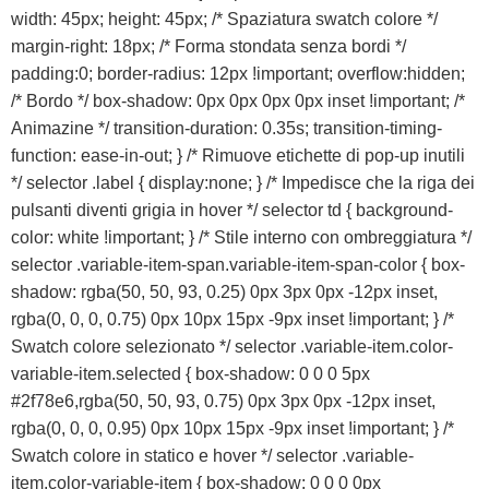
width: 45px; height: 45px; /* Spaziatura swatch colore */
margin-right: 18px; /* Forma stondata senza bordi */
padding:0; border-radius: 12px !important; overflow:hidden;
/* Bordo */ box-shadow: 0px 0px 0px 0px inset !important; /*
Animazine */ transition-duration: 0.35s; transition-timing-
function: ease-in-out; } /* Rimuove etichette di pop-up inutili
*/ selector .label { display:none; } /* Impedisce che la riga dei
pulsanti diventi grigia in hover */ selector td { background-
color: white !important; } /* Stile interno con ombreggiatura */
selector .variable-item-span.variable-item-span-color { box-
shadow: rgba(50, 50, 93, 0.25) 0px 3px 0px -12px inset,
rgba(0, 0, 0, 0.75) 0px 10px 15px -9px inset !important; } /*
Swatch colore selezionato */ selector .variable-item.color-
variable-item.selected { box-shadow: 0 0 0 5px
#2f78e6,rgba(50, 50, 93, 0.75) 0px 3px 0px -12px inset,
rgba(0, 0, 0, 0.95) 0px 10px 15px -9px inset !important; } /*
Swatch colore in statico e hover */ selector .variable-
item.color-variable-item { box-shadow: 0 0 0 0px