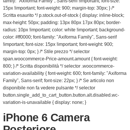
family: "Axiforma Family", Sans-serif !important; font-size:
15px !important; font-weight: 900; margin-top: 30px; } /*
Scritta esaurito */ p.stock.out-of-stock { display: inline-block;
max-height: 50px; padding: 13px 80px 17px 80px; border-
radius: 10px !important; color: white !important; background-
color: #ff0000; font-family: "Axiforma Family", Sans-serif
!important; font-size: 15px !important; font-weight: 900;
margin-top: 0px; } /* Stile prezzo */ selector
span.woocommerce-Price-amount.amount { font-weight:
800; } /* Scritta disponibilità */ selector .woocommerce-
variation-availability { font-weight: 600; font-family: "Axiforma
Family", Sans-serif; font-size: 22px; } /* Se articolo non
disponibile non fa vedere pulsante */ selector
button.single_add_to_cart_button.button.alt.disabled.wc-
variation-is-unavailable { display: none; }
iPhone 6 Camera
Posteriore