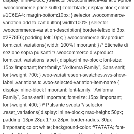
display:inline-block; } selector .woocommerce-variation-price
.woocommerce-price-suffix{ color:black; display:block; color:
#1C6EA4; margin-bottom:10px; } selector .woocommerce-
variation-add-to-cart button{ width:100% } selector
.woocommerce-variation-description{ border-left:solid 3px
#2F78E6; padding-left:10px; } .woocommerce div.product
form.cart .variations{ width: 100% !important; } /* Etichette di
sezione sopra pulsanti */ .woocommerce div.product
form.cart .variations label { display:inline-block; font-size:
15px !important; font-family: "Axiforma Family", Sans-serif;
font-weight: 700; } .woo-variatireseon-swatches.wvs-show-
label .variations td .woo-selected-variation-item-name {
display:inline-block !important; font-family: "Axiforma
Family", Sans-serif !important; font-size: 15px !important;
font-weight: 400; } /* Pulsante svuota */ selector
.reset_variations{ display: inline-block; max-height: 50px;
padding: 13px 28px 17px 28px; border-radius: 30px
!important; color: white; background-color: #7A7A7A; font-