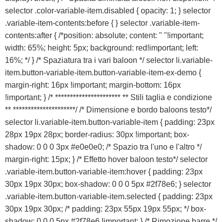
selector .color-variable-item.disabled { opacity: 1; } selector
.variable-item-contents:before { } selector .variable-item-
contents:after { /*position: absolute; content: " "!important;
width: 65%; height: 5px; background: red!important; left:
16%; */ } /* Spaziatura tra i vari baloon */ selector li.variable-
item.button-variable-item.button-variable-item-ex-demo {
margin-right: 16px !important; margin-bottom: 16px
!important; } /* ********************** ** Stili taglia e condizione
** *********************/ /* Dimensione e bordo baloons testo*/
selector li.variable-item.button-variable-item { padding: 23px
28px 19px 28px; border-radius: 30px !important; box-
shadow: 0 0 0 3px #e0e0e0; /* Spazio tra l'uno e l'altro */
margin-right: 15px; } /* Effetto hover baloon testo*/ selector
.variable-item.button-variable-item:hover { padding: 23px
30px 19px 30px; box-shadow: 0 0 0 5px #2f78e6; } selector
.variable-item.button-variable-item.selected { padding: 23px
30px 19px 30px; /* padding: 23px 55px 19px 55px; */ box-
shadow: 0 0 0 5px #2f78e6 !important; } /* Rimozione barre */