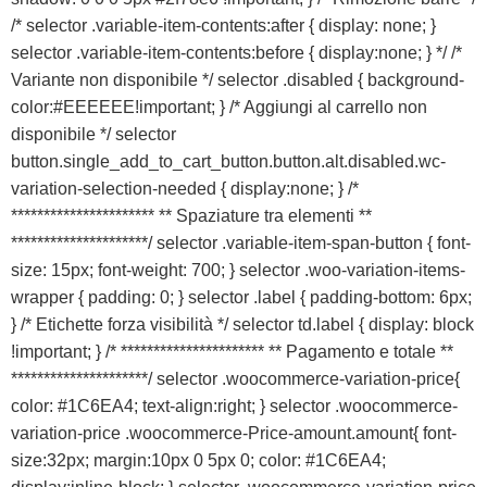
/* selector .variable-item-contents:after { display: none; }
selector .variable-item-contents:before { display:none; } */ /*
Variante non disponibile */ selector .disabled { background-
color:#EEEEEE!important; } /* Aggiungi al carrello non
disponibile */ selector
button.single_add_to_cart_button.button.alt.disabled.wc-
variation-selection-needed { display:none; } /*
********************** ** Spaziature tra elementi **
*********************/ selector .variable-item-span-button { font-
size: 15px; font-weight: 700; } selector .woo-variation-items-
wrapper { padding: 0; } selector .label { padding-bottom: 6px;
} /* Etichette forza visibilità */ selector td.label { display: block
!important; } /* ********************** ** Pagamento e totale **
*********************/ selector .woocommerce-variation-price{
color: #1C6EA4; text-align:right; } selector .woocommerce-
variation-price .woocommerce-Price-amount.amount{ font-
size:32px; margin:10px 0 5px 0; color: #1C6EA4;