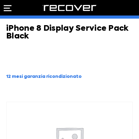
PREVENTIVO
RIPARAZIONE
iPhone 8 Display Service Pack
IPHONE
Preventivo online
Preventivo
Black
online
Riparazione
PREVENTIVO RIPARAZIONE
schermo
Sostituzione
batteria
Shop online
12 mesi garanzia ricondizionato
ACQUISTA IPHONE
Rivenditori B2B
RIVENDITORI B2B