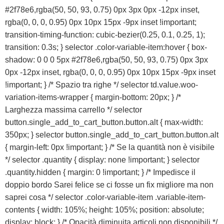
#2f78e6,rgba(50, 50, 93, 0.75) 0px 3px 0px -12px inset,
rgba(0, 0, 0, 0.95) 0px 10px 15px -9px inset !important;
transition-timing-function: cubic-bezier(0.25, 0.1, 0.25, 1);
transition: 0.3s; } selector .color-variable-item:hover { box-
shadow: 0 0 0 5px #2f78e6,rgba(50, 50, 93, 0.75) 0px 3px
0px -12px inset, rgba(0, 0, 0, 0.95) 0px 10px 15px -9px inset
!important; } /* Spazio tra righe */ selector td.value.woo-
variation-items-wrapper { margin-bottom: 20px; } /*
Larghezza massima carrello */ selector
button.single_add_to_cart_button.button.alt { max-width:
350px; } selector button.single_add_to_cart_button.button.alt
{ margin-left: 0px !important; } /* Se la quantità non è visibile
*/ selector .quantity { display: none !important; } selector
.quantity.hidden { margin: 0 !important; } /* Impedisce il
doppio bordo Sarei felice se ci fosse un fix migliore ma non
saprei cosa */ selector .color-variable-item .variable-item-
contents { width: 105%; height: 105%; position: absolute;
display: block; } /* Opacità diminuita articoli non disponibili */