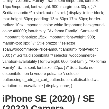
family: "Axiforma Family", Sans-serif !important; font-size:
15px !important; font-weight: 900; margin-top: 30px; } /*
Scritta esaurito */ p.stock.out-of-stock { display: inline-block;
max-height: 50px; padding: 13px 80px 17px 80px; border-
radius: 10px !important; color: white !important; background-
color: #ff0000; font-family: "Axiforma Family", Sans-serif
!important; font-size: 15px !important; font-weight: 900;
margin-top: 0px; } /* Stile prezzo */ selector
span.woocommerce-Price-amount.amount { font-weight:
800; } /* Scritta disponibilità */ selector .woocommerce-
variation-availability { font-weight: 600; font-family: "Axiforma
Family", Sans-serif; font-size: 22px; } /* Se articolo non
disponibile non fa vedere pulsante */ selector
button.single_add_to_cart_button.button.alt.disabled.wc-
variation-is-unavailable { display: none; }
iPhone SE (2020) / SE
(2022) Camera