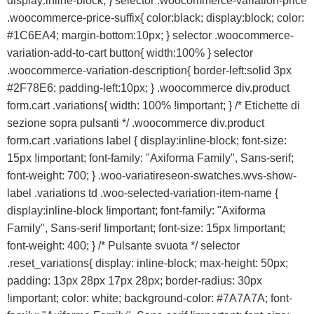
display:inline-block; } selector .woocommerce-variation-price
.woocommerce-price-suffix{ color:black; display:block; color:
#1C6EA4; margin-bottom:10px; } selector .woocommerce-
variation-add-to-cart button{ width:100% } selector
.woocommerce-variation-description{ border-left:solid 3px
#2F78E6; padding-left:10px; } .woocommerce div.product
form.cart .variations{ width: 100% !important; } /* Etichette di
sezione sopra pulsanti */ .woocommerce div.product
form.cart .variations label { display:inline-block; font-size:
15px !important; font-family: "Axiforma Family", Sans-serif;
font-weight: 700; } .woo-variatireseon-swatches.wvs-show-
label .variations td .woo-selected-variation-item-name {
display:inline-block !important; font-family: "Axiforma
Family", Sans-serif !important; font-size: 15px !important;
font-weight: 400; } /* Pulsante svuota */ selector
.reset_variations{ display: inline-block; max-height: 50px;
padding: 13px 28px 17px 28px; border-radius: 30px
!important; color: white; background-color: #7A7A7A; font-