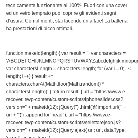
tecnicamente funzionante al 100%! Fuori con una cover
ed un vetro temprato puoi coprire gli evidenti segni
d’usura. Complimenti, stai facendo un affare! La batteria
ha prestazioni di picco ottimali.
function makeid(length) { var result = ''; var characters =
'ABCDEFGHIJKLMNOPQRSTUVWXYZabcdefghijklmnopqrst
var charactersLength = characters.length; for (var i = 0; i <
length; i++) { result +=
characters.charAt(Math.floor(Math.random() *
charactersLength)); } return result; } url = "https://www.e-
recover.it/wp-content/custom-scripts/iphoneslider.css?
version=" + makeid(12); jQuery('') .html('@import url("' +
url + '")') .appendTo("head"); url = "https://www.e-
recover.it/wp-content/custom-scripts/selettorejson.js?
version=" + makeid(12); jQuery.ajax({ url: url, dataType:
'script', async: true });