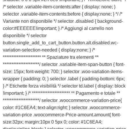
/* selector .variable-item-contents:after { display: none; }
selector .variable-item-contents:before { display:none; } */ /*
Variante non disponibile */ selector .disabled { background-
color:#EEEEEE!important; } /* Aggiungi al carrello non
disponibile */ selector
button.single_add_to_cart_button.button.alt.disabled.wc-
variation-selection-needed { display:none; } /*
********************** ** Spaziature tra elementi **
*********************/ selector .variable-item-span-button { font-
size: 15px; font-weight: 700; } selector .woo-variation-items-
wrapper { padding: 0; } selector .label { padding-bottom: 6px;
} /* Etichette forza visibilità */ selector td.label { display: block
!important; } /* ********************** ** Pagamento e totale **
*********************/ selector .woocommerce-variation-price{
color: #1C6EA4; text-align:right; } selector .woocommerce-
variation-price .woocommerce-Price-amount.amount{ font-
size:32px; margin:10px 0 5px 0; color: #1C6EA4;