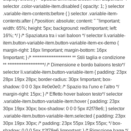
selector .color-variable-item.disabled { opacity: 1; } selector
.variable-item-contents:before { } selector .variable-item-
contents:after { /*position: absolute; content: " "!important;
width: 65%; height: 5px; background: red!important; left:
16%; */ } /* Spaziatura tra i vari baloon */ selector li.variable-
item.button-variable-item.button-variable-item-ex-demo {
margin-right: 16px !important; margin-bottom: 16px
!important; } /* ********************** ** Stili taglia e condizione
** *********************/ /* Dimensione e bordo baloons testo*/
selector li.variable-item.button-variable-item { padding: 23px
28px 19px 28px; border-radius: 30px !important; box-
shadow: 0 0 0 3px #e0e0e0; /* Spazio tra l'uno e l'altro */
margin-right: 15px; } /* Effetto hover baloon testo*/ selector
.variable-item.button-variable-item:hover { padding: 23px
30px 19px 30px; box-shadow: 0 0 0 5px #2f78e6; } selector
.variable-item.button-variable-item.selected { padding: 23px
30px 19px 30px; /* padding: 23px 55px 19px 55px; */ box-
shadow: 0 0 0 5px #2f78e6 !important; } /* Rimozione barre */