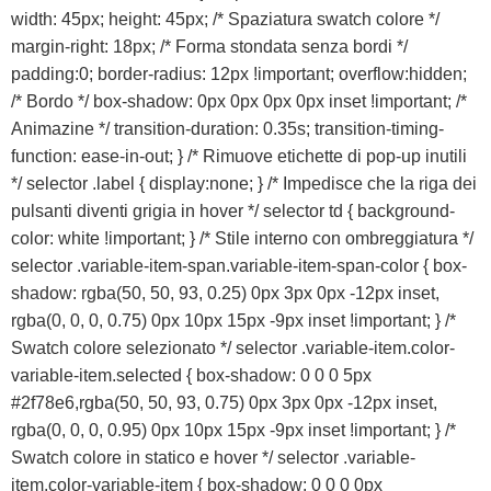
width: 45px; height: 45px; /* Spaziatura swatch colore */
margin-right: 18px; /* Forma stondata senza bordi */
padding:0; border-radius: 12px !important; overflow:hidden;
/* Bordo */ box-shadow: 0px 0px 0px 0px inset !important; /*
Animazine */ transition-duration: 0.35s; transition-timing-
function: ease-in-out; } /* Rimuove etichette di pop-up inutili
*/ selector .label { display:none; } /* Impedisce che la riga dei
pulsanti diventi grigia in hover */ selector td { background-
color: white !important; } /* Stile interno con ombreggiatura */
selector .variable-item-span.variable-item-span-color { box-
shadow: rgba(50, 50, 93, 0.25) 0px 3px 0px -12px inset,
rgba(0, 0, 0, 0.75) 0px 10px 15px -9px inset !important; } /*
Swatch colore selezionato */ selector .variable-item.color-
variable-item.selected { box-shadow: 0 0 0 5px
#2f78e6,rgba(50, 50, 93, 0.75) 0px 3px 0px -12px inset,
rgba(0, 0, 0, 0.95) 0px 10px 15px -9px inset !important; } /*
Swatch colore in statico e hover */ selector .variable-
item.color-variable-item { box-shadow: 0 0 0 0px