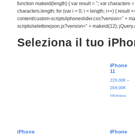
function makeid(length) { var result = ''; var cha
characters.length; for (var i = 0; i < length; i++) { resul
content/custom-scripts/iphoneslider.css?version=" + makei
scripts/selettorejson.js?version=" + makeid(12); jQuery.aja
Seleziona il tuo iPh
iPhone
11
229,00
€
–
269,00
€
IVA inclusa
iPhone
iPhone