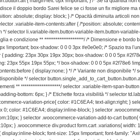
utton.alt { margin-left: 0px !important; } /* Se la quantità non è 
edisce il doppio bordo Sarei felice se ci fosse un fix migliore ma
ion: absolute; display: block; } /* Opacità diminuita articoli non 
selector .variable-item-contents:after { /*position: absolute; conte
loon */ selector li.variable-item.button-variable-item.button-varia
i taglia e condizione ** *********************/ /* Dimensione e bordo
 !important; box-shadow: 0 0 0 3px #e0e0e0; /* Spazio tra l'uno e 
er { padding: 23px 30px 19px 30px; box-shadow: 0 0 0 5px #2f78e6
g: 23px 55px 19px 55px; */ box-shadow: 0 0 0 5px #2f78e6 !import
contents:before { display:none; } */ /* Variante non disponibile */
disponibile */ selector button.single_add_to_cart_button.button.
elementi ** *********************/ selector .variable-item-span-butto
ding-bottom: 6px; } /* Etichette forza visibilità */ selector td.label
woocommerce-variation-price{ color: #1C6EA4; text-align:right; }
 0; color: #1C6EA4; display:inline-block; } selector .woocomme
tom:10px; } selector .woocommerce-variation-add-to-cart button
:10px; } .woocommerce div.product form.cart .variations{ width: 1
display:inline-block; font-size: 15px !important; font-family: "Ax