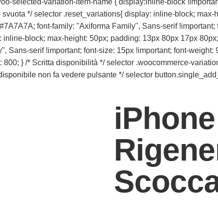
o-selected-variation-item-name { display:inline-block !important;
te svuota */ selector .reset_variations{ display: inline-block; m
 #7A7A7A; font-family: "Axiforma Family", Sans-serif !important; f
play: inline-block; max-height: 50px; padding: 13px 80px 17px 80px;
 Sans-serif !important; font-size: 15px !important; font-weight: 9
 } /* Scritta disponibilità */ selector .woocommerce-variation-a
n disponibile non fa vedere pulsante */ selector button.single_add
iPhone
Rigene
Scocca