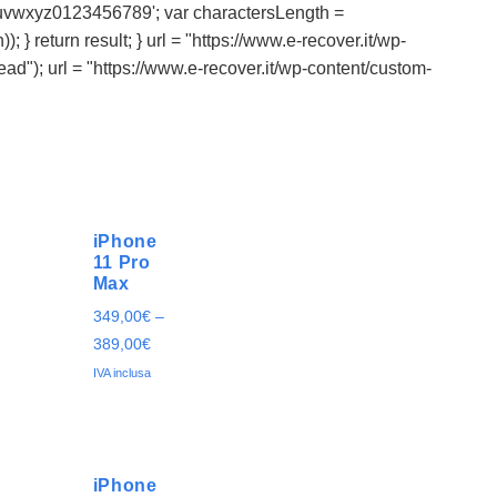
vwxyz0123456789'; var charactersLength =
; } return result; } url = "https://www.e-recover.it/wp-
head"); url = "https://www.e-recover.it/wp-content/custom-
iPhone
11 Pro
Max
349,00
€
–
389,00
€
IVA inclusa
iPhone