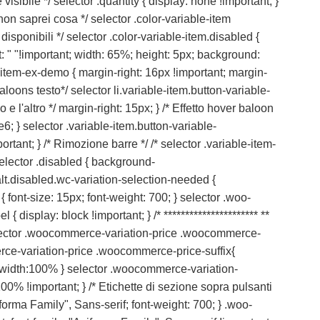
visibile */ selector .quantity { display: none !important; }
 non saprei cosa */ selector .color-variable-item
disponibili */ selector .color-variable-item.disabled {
nt: " "!important; width: 65%; height: 5px; background:
ble-item-ex-demo { margin-right: 16px !important; margin-
 baloons testo*/ selector li.variable-item.button-variable-
l'altro */ margin-right: 15px; } /* Effetto hover baloon
; } selector .variable-item.button-variable-
ant; } /* Rimozione barre */ /* selector .variable-item-
 selector .disabled { background-
alt.disabled.wc-variation-selection-needed {
n { font-size: 15px; font-weight: 700; } selector .woo-
 { display: block !important; } /* ********************** **
 selector .woocommerce-variation-price .woocommerce-
rce-variation-price .woocommerce-price-suffix{
{ width:100% } selector .woocommerce-variation-
00% !important; } /* Etichette di sezione sopra pulsanti
iforma Family", Sans-serif; font-weight: 700; } .woo-