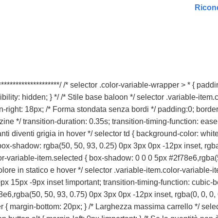
Ricond
* *********************/ /* selector .color-variable-wrapper > * { pa
ity: hidden; } */ /* Stile base baloon */ selector .variable-item.
n-right: 18px; /* Forma stondata senza bordi */ padding:0; border
 */ transition-duration: 0.35s; transition-timing-function: ease-i
nti diventi grigia in hover */ selector td { background-color: white
box-shadow: rgba(50, 50, 93, 0.25) 0px 3px 0px -12px inset, rgba(0
or-variable-item.selected { box-shadow: 0 0 0 5px #2f78e6,rgba(5
lore in statico e hover */ selector .variable-item.color-variable
x 15px -9px inset !important; transition-timing-function: cubic-bezi
e6,rgba(50, 50, 93, 0.75) 0px 3px 0px -12px inset, rgba(0, 0, 0, 
er { margin-bottom: 20px; } /* Larghezza massima carrello */ sele