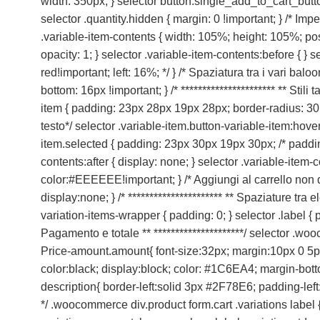
width: 350px; } selector button.single_add_to_cart_button.b
selector .quantity.hidden { margin: 0 !important; } /* Imp
.variable-item-contents { width: 105%; height: 105%; posit
opacity: 1; } selector .variable-item-contents:before { } 
red!important; left: 16%; */ } /* Spaziatura tra i vari ba
bottom: 16px !important; } /* ********************** ** Stil
item { padding: 23px 28px 19px 28px; border-radius: 30px
testo*/ selector .variable-item.button-variable-item:hov
item.selected { padding: 23px 30px 19px 30px; /* paddin
contents:after { display: none; } selector .variable-item-
color:#EEEEEE!important; } /* Aggiungi al carrello non 
display:none; } /* ********************** ** Spaziature tra 
variation-items-wrapper { padding: 0; } selector .label { pad
Pagamento e totale ** *********************/ selector .
Price-amount.amount{ font-size:32px; margin:10px 0 5px
color:black; display:block; color: #1C6EA4; margin-bot
description{ border-left:solid 3px #2F78E6; padding-left
*/ .woocommerce div.product form.cart .variations label { 