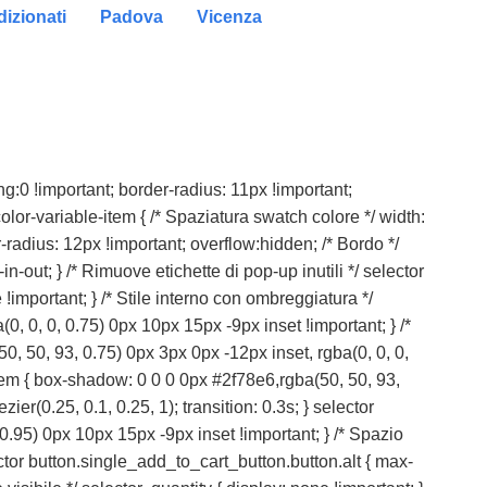
izionati
Padova
Vicenza
dding:0 !important; border-radius: 11px !important;
color-variable-item { /* Spaziatura swatch colore */ width:
-radius: 12px !important; overflow:hidden; /* Bordo */
n-out; } /* Rimuove etichette di pop-up inutili */ selector
 !important; } /* Stile interno con ombreggiatura */
, 0, 0, 0.75) 0px 10px 15px -9px inset !important; } /*
0, 50, 93, 0.75) 0px 3px 0px -12px inset, rgba(0, 0, 0,
-item { box-shadow: 0 0 0 0px #2f78e6,rgba(50, 50, 93,
er(0.25, 0.1, 0.25, 1); transition: 0.3s; } selector
0.95) 0px 10px 15px -9px inset !important; } /* Spazio
ctor button.single_add_to_cart_button.button.alt { max-