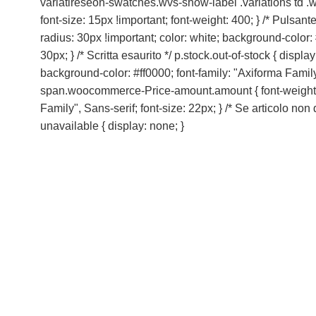
variatireseon-swatches.wvs-show-label .variations td .wo
font-size: 15px !important; font-weight: 400; } /* Pulsan
radius: 30px !important; color: white; background-color:
30px; } /* Scritta esaurito */ p.stock.out-of-stock { dis
background-color: #ff0000; font-family: "Axiforma Family",
span.woocommerce-Price-amount.amount { font-weight: 800;
Family", Sans-serif; font-size: 22px; } /* Se articolo no
unavailable { display: none; }