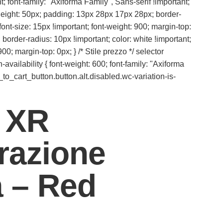
 font-family: "Axiforma Family", Sans-serif !important;
ax-height: 50px; padding: 13px 28px 17px 28px; border-
ont-size: 15px !important; font-weight: 900; margin-top:
 border-radius: 10px !important; color: white !important;
00; margin-top: 0px; } /* Stile prezzo */ selector
vailability { font-weight: 600; font-family: "Axiforma
_to_cart_button.button.alt.disabled.wc-variation-is-
 XR
razione
 – Red