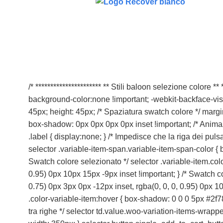
/* ********************** ** Stili baloon selezione colore *
background-color:none !important; -webkit-backface-visibil
45px; height: 45px; /* Spaziatura swatch colore */ margi
box-shadow: 0px 0px 0px 0px inset !important; /* Animazine
.label { display:none; } /* Impedisce che la riga dei pulsa
selector .variable-item-span.variable-item-span-color { 
Swatch colore selezionato */ selector .variable-item.col
0.95) 0px 10px 15px -9px inset !important; } /* Swatch co
0.75) 0px 3px 0px -12px inset, rgba(0, 0, 0, 0.95) 0px 10p
.color-variable-item:hover { box-shadow: 0 0 0 5px #2f78
tra righe */ selector td.value.woo-variation-items-wrapp