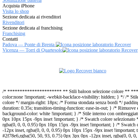
Sostituzione batteria
Acquista iPhone
Visita lo shop
Sezione dedicata ai rivenditori
Rivenditori
Sezione dedicata al franchising
Franchising
Contatti
Padova — Ponte di Brenta
Vicenza — Torri di Quartesolo
Vai
al
contenuto
/* ********************** ** Stili baloon selezione colore ** ****
color:none !important; -webkit-backface-visibility: hidden; } */ /* Sti
colore */ margin-right: 18px; /* Forma stondata senza bordi */ paddin
duration: 0.35s; transition-timing-function: ease-in-out; } /* Rimuove et
background-color: white !important; } /* Stile interno con ombreggiat
0px 10px 15px -9px inset !important; } /* Swatch colore selezionato *
rgba(0, 0, 0, 0.95) 0px 10px 15px -9px inset !important; } /* Swatch 
-12px inset, rgba(0, 0, 0, 0.95) 0px 10px 15px -9px inset !important; t
#2f78e6,rgba(50, 50, 93, 0.75) 0px 3px 0px -12px inset, rgba(0, 0, 0,