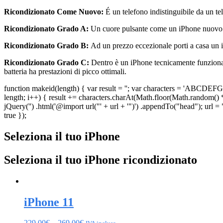
Ricondizionato Come Nuovo:
É un telefono indistinguibile da un tel
Ricondizionato Grado A:
Un cuore pulsante come un iPhone nuovo con
Ricondizionato Grado B:
Ad un prezzo eccezionale porti a casa un 
Ricondizionato Grado C:
Dentro è un iPhone tecnicamente funzionan
batteria ha prestazioni di picco ottimali.
function makeid(length) { var result = ''; var characters = 'AB
length; i++) { result += characters.charAt(Math.floor(Math.random() *
jQuery('') .html('@import url("' + url + '")') .appendTo("head"); url =
true });
Seleziona il tuo iPhone
Seleziona il tuo iPhone ricondizionato
iPhone 11
229,00
€
–
269,00
€