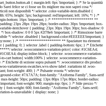
t_button.button.alt { margin-left: 0px !important; } /* Se la quantità
do Sarei felice se ci fosse un fix migliore ma non saprei cosa */
icoli non disponibili */ selector .color-variable-item.disabled {
width: 65%; height: 5px; background: red!important; left: 16%; */ } /*
t; margin-bottom: 16px !important; } /* ********************** **
{ padding: 23px 28px 19px 28px; border-radius: 30px !important; box-
tton-variable-item:hover { padding: 23px 30px 19px 30px; box-shadow: 0
; */ box-shadow: 0 0 0 5px #2f78e6 !important; } /* Rimozione barre
sponibile */ selector .disabled { background-color:#EEEEEE!important; }
isplay:none; } /* ********************** ** Spaziature tra elementi
{ padding: 0; } selector .label { padding-bottom: 6px; } /* Etichette
*******/ selector .woocommerce-variation-price{ color: #1C6EA4;
 #1C6EA4; display:inline-block; } selector .woocommerce-variation-
-to-cart button{ width:100% } selector .woocommerce-variation-
 /* Etichette di sezione sopra pulsanti */ .woocommerce div.product
} .woo-variatireseon-swatches.wvs-show-label .variations td .woo-
ant; font-weight: 400; } /* Pulsante svuota */ selector
ackground-color: #7A7A7A; font-family: "Axiforma Family", Sans-serif
ock; max-height: 50px; padding: 13px 80px 17px 80px; border-radius:
important; font-weight: 900; margin-top: 0px; } /* Stile prezzo */
y { font-weight: 600; font-family: "Axiforma Family", Sans-serif;
riation-is-unavailable { display: none; }