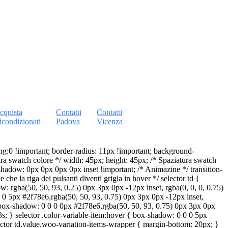
cquista
Contatti
Contatti
icondizionati
Padova
Vicenza
:0 !important; border-radius: 11px !important; background-
tura swatch colore */ width: 45px; height: 45px; /* Spaziatura swatch
shadow: 0px 0px 0px 0px inset !important; /* Animazine */ transition-
 che la riga dei pulsanti diventi grigia in hover */ selector td {
w: rgba(50, 50, 93, 0.25) 0px 3px 0px -12px inset, rgba(0, 0, 0, 0.75)
 0 0 5px #2f78e6,rgba(50, 50, 93, 0.75) 0px 3px 0px -12px inset,
m { box-shadow: 0 0 0 0px #2f78e6,rgba(50, 50, 93, 0.75) 0px 3px 0px
0.3s; } selector .color-variable-item:hover { box-shadow: 0 0 0 5px
lector td.value.woo-variation-items-wrapper { margin-bottom: 20px; }