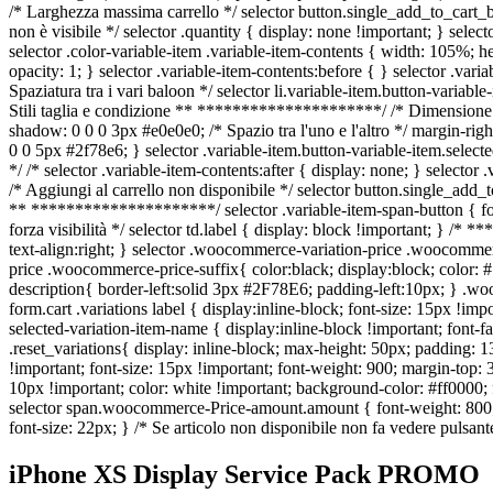
/* Larghezza massima carrello */ selector button.single_add_to_cart_bu
non è visibile */ selector .quantity { display: none !important; } selec
selector .color-variable-item .variable-item-contents { width: 105%; hei
opacity: 1; } selector .variable-item-contents:before { } selector .vari
Spaziatura tra i vari baloon */ selector li.variable-item.button-var
Stili taglia e condizione ** *********************/ /* Dimensione e 
shadow: 0 0 0 3px #e0e0e0; /* Spazio tra l'uno e l'altro */ margin-ri
0 0 5px #2f78e6; } selector .variable-item.button-variable-item.sel
*/ /* selector .variable-item-contents:after { display: none; } select
/* Aggiungi al carrello non disponibile */ selector button.single_ad
** *********************/ selector .variable-item-span-button { font-
forza visibilità */ selector td.label { display: block !important;
text-align:right; } selector .woocommerce-variation-price .woocomme
price .woocommerce-price-suffix{ color:black; display:block; color
description{ border-left:solid 3px #2F78E6; padding-left:10px; } .wo
form.cart .variations label { display:inline-block; font-size: 15px !i
selected-variation-item-name { display:inline-block !important; font-f
.reset_variations{ display: inline-block; max-height: 50px; padding
!important; font-size: 15px !important; font-weight: 900; margin-top: 
10px !important; color: white !important; background-color: #ff0000; f
selector span.woocommerce-Price-amount.amount { font-weight: 800; } 
font-size: 22px; } /* Se articolo non disponibile non fa vedere pulsant
iPhone XS Display Service Pack PROMO