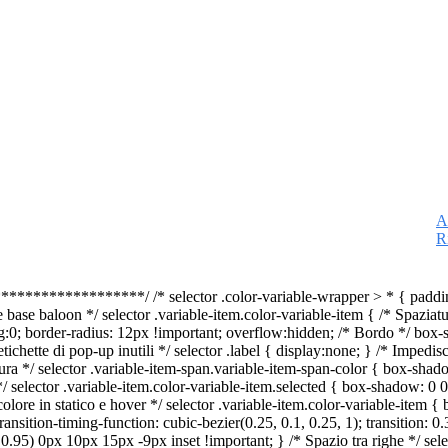
A
R
*****************/ /* selector .color-variable-wrapper > * { padding
le base baloon */ selector .variable-item.color-variable-item { /* Spazia
g:0; border-radius: 12px !important; overflow:hidden; /* Bordo */ box-
ichette di pop-up inutili */ selector .label { display:none; } /* Impedisce
ura */ selector .variable-item-span.variable-item-span-color { box-shado
/ selector .variable-item.color-variable-item.selected { box-shadow: 0
colore in statico e hover */ selector .variable-item.color-variable-ite
ransition-timing-function: cubic-bezier(0.25, 0.1, 0.25, 1); transition: 
 0.95) 0px 10px 15px -9px inset !important; } /* Spazio tra righe */ se