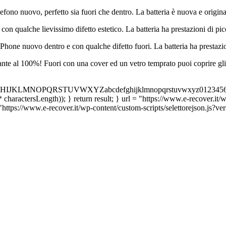
efono nuovo, perfetto sia fuori che dentro. La batteria è nuova e origina
 qualche lievissimo difetto estetico. La batteria ha prestazioni di picc
iPhone nuovo dentro e con qualche difetto fuori.
La batteria ha prestazio
te al 100%! Fuori con una cover ed un vetro temprato puoi coprire gli 
CDEFGHIJKLMNOPQRSTUVWXYZabcdefghijklmnopqrstuvwxyz0123456789'; va
 charactersLength)); } return result; } url = "https://www.e-recover.it
 "https://www.e-recover.it/wp-content/custom-scripts/selettorejson.js?ver