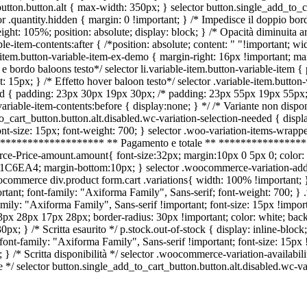
tton.button.alt { max-width: 350px; } selector button.single_add_to_car
tor .quantity.hidden { margin: 0 !important; } /* Impedisce il doppio bor
ght: 105%; position: absolute; display: block; } /* Opacità diminuita art
able-item-contents:after { /*position: absolute; content: " "!important; 
iable-item.button-variable-item-ex-demo { margin-right: 16px !importan
bordo baloons testo*/ selector li.variable-item.button-variable-item 
ght: 15px; } /* Effetto hover baloon testo*/ selector .variable-item.bu
ected { padding: 23px 30px 19px 30px; /* padding: 23px 55px 19px 55px
or .variable-item-contents:before { display:none; } */ /* Variante non di
d_to_cart_button.button.alt.disabled.wc-variation-selection-needed { d
size: 15px; font-weight: 700; } selector .woo-variation-items-wrapper 
 } /* ********************** ** Pagamento e totale ** **************
rce-Price-amount.amount{ font-size:32px; margin:10px 0 5px 0; color:
: #1C6EA4; margin-bottom:10px; } selector .woocommerce-variation-add
ocommerce div.product form.cart .variations{ width: 100% !important; }
mportant; font-family: "Axiforma Family", Sans-serif; font-weight: 700; 
amily: "Axiforma Family", Sans-serif !important; font-size: 15px !import
: 13px 28px 17px 28px; border-radius: 30px !important; color: white; b
30px; } /* Scritta esaurito */ p.stock.out-of-stock { display: inline-bl
ont-family: "Axiforma Family", Sans-serif !important; font-size: 15px !
/* Scritta disponibilità */ selector .woocommerce-variation-availabilit
e */ selector button.single_add_to_cart_button.button.alt.disabled.wc-va