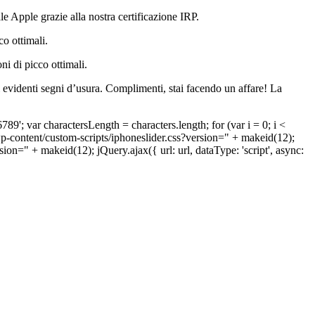
le Apple grazie alla nostra certificazione IRP.
o ottimali.
ni di picco ottimali.
evidenti segni d’usura. Complimenti, stai facendo un affare! La
r charactersLength = characters.length; for (var i = 0; i <
/wp-content/custom-scripts/iphoneslider.css?version=" + makeid(12);
sion=" + makeid(12); jQuery.ajax({ url: url, dataType: 'script', async: