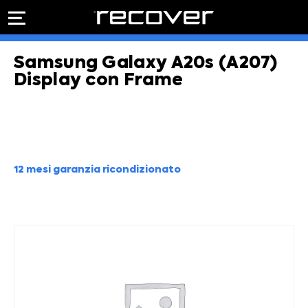
PREVENTIVO
RIPARAZIONE
Samsung Galaxy A20s (A207)
IPHONE
Preventivo online
Preventivo
Display con Frame
online
Riparazione
PREVENTIVO RIPARAZIONE
schermo
Sostituzione
batteria
Shop online
12 mesi garanzia ricondizionato
ACQUISTA IPHONE
Rivenditori B2B
RIVENDITORI B2B