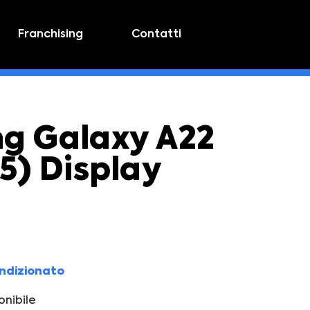
Franchising
Contatti
g Galaxy A22
5) Display
ondizionato
nibile