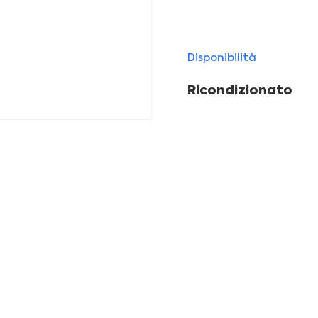
Disponibilità
Ricondizionato
leziona il tuo iPhone ricondizion