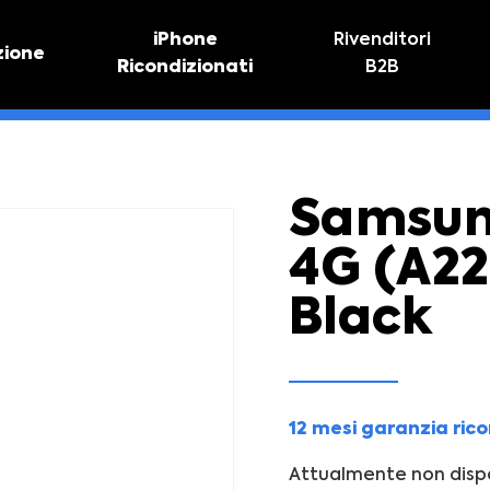
iPhone
Rivenditori
zione
Ricondizionati
B2B
TIVO
RIPARAZIONE IPHONE
vo online
Riparazione schermo
Sostituzione batteria
Samsun
4G (A22
Black
12 mesi garanzia ric
Attualmente non dispo