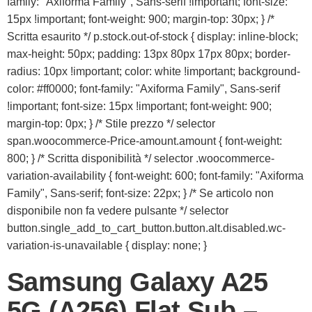
family: "Axiforma Family", Sans-serif !important; font-size:
15px !important; font-weight: 900; margin-top: 30px; } /*
Scritta esaurito */ p.stock.out-of-stock { display: inline-block;
max-height: 50px; padding: 13px 80px 17px 80px; border-
radius: 10px !important; color: white !important; background-
color: #ff0000; font-family: "Axiforma Family", Sans-serif
!important; font-size: 15px !important; font-weight: 900;
margin-top: 0px; } /* Stile prezzo */ selector
span.woocommerce-Price-amount.amount { font-weight:
800; } /* Scritta disponibilità */ selector .woocommerce-
variation-availability { font-weight: 600; font-family: "Axiforma
Family", Sans-serif; font-size: 22px; } /* Se articolo non
disponibile non fa vedere pulsante */ selector
button.single_add_to_cart_button.button.alt.disabled.wc-
variation-is-unavailable { display: none; }
Samsung Galaxy A25
5G (A256) Flat Sub –