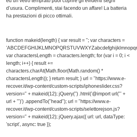
ed un vetro temprato puoi coprire gli evidenti segni
d’usura. Complimenti, stai facendo un affare! La batteria
ha prestazioni di picco ottimali.
function makeid(length) { var result = ''; var characters =
'ABCDEFGHIJKLMNOPQRSTUVWXYZabcdefghijklmnopqrst
var charactersLength = characters.length; for (var i = 0; i <
length; i++) { result +=
characters.charAt(Math.floor(Math.random() *
charactersLength)); } return result; } url = "https://www.e-
recover.it/wp-content/custom-scripts/iphoneslider.css?
version=" + makeid(12); jQuery('') .html('@import url("' +
url + '")') .appendTo("head"); url = "https://www.e-
recover.it/wp-content/custom-scripts/selettorejson.js?
version=" + makeid(12); jQuery.ajax({ url: url, dataType:
'script', async: true });