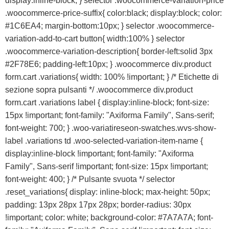
display:inline-block; } selector .woocommerce-variation-price
.woocommerce-price-suffix{ color:black; display:block; color:
#1C6EA4; margin-bottom:10px; } selector .woocommerce-
variation-add-to-cart button{ width:100% } selector
.woocommerce-variation-description{ border-left:solid 3px
#2F78E6; padding-left:10px; } .woocommerce div.product
form.cart .variations{ width: 100% !important; } /* Etichette di
sezione sopra pulsanti */ .woocommerce div.product
form.cart .variations label { display:inline-block; font-size:
15px !important; font-family: "Axiforma Family", Sans-serif;
font-weight: 700; } .woo-variatireseon-swatches.wvs-show-
label .variations td .woo-selected-variation-item-name {
display:inline-block !important; font-family: "Axiforma
Family", Sans-serif !important; font-size: 15px !important;
font-weight: 400; } /* Pulsante svuota */ selector
.reset_variations{ display: inline-block; max-height: 50px;
padding: 13px 28px 17px 28px; border-radius: 30px
!important; color: white; background-color: #7A7A7A; font-