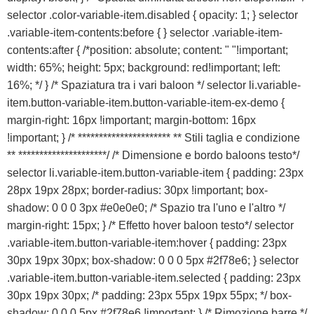
selector .color-variable-item.disabled { opacity: 1; } selector
.variable-item-contents:before { } selector .variable-item-
contents:after { /*position: absolute; content: " "!important;
width: 65%; height: 5px; background: red!important; left:
16%; */ } /* Spaziatura tra i vari baloon */ selector li.variable-
item.button-variable-item.button-variable-item-ex-demo {
margin-right: 16px !important; margin-bottom: 16px
!important; } /* ********************** ** Stili taglia e condizione
** *********************/ /* Dimensione e bordo baloons testo*/
selector li.variable-item.button-variable-item { padding: 23px
28px 19px 28px; border-radius: 30px !important; box-
shadow: 0 0 0 3px #e0e0e0; /* Spazio tra l'uno e l'altro */
margin-right: 15px; } /* Effetto hover baloon testo*/ selector
.variable-item.button-variable-item:hover { padding: 23px
30px 19px 30px; box-shadow: 0 0 0 5px #2f78e6; } selector
.variable-item.button-variable-item.selected { padding: 23px
30px 19px 30px; /* padding: 23px 55px 19px 55px; */ box-
shadow: 0 0 0 5px #2f78e6 !important; } /* Rimozione barre */