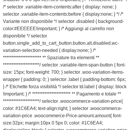
/* selector .variable-item-contents:after { display: none; }
selector .variable-item-contents:before { display:none; } */ /*
Variante non disponibile */ selector .disabled { background-
color:#EEEEEE!important; } /* Aggiungi al carrello non
disponibile */ selector
button.single_add_to_cart_button.button.alt.disabled.wc-
variation-selection-needed { display:none; } /*
********************** ** Spaziature tra elementi **
*********************/ selector .variable-item-span-button { font-
size: 15px; font-weight: 700; } selector .woo-variation-items-
wrapper { padding: 0; } selector .label { padding-bottom: 6px;
} /* Etichette forza visibilità */ selector td.label { display: block
!important; } /* ********************** ** Pagamento e totale **
*********************/ selector .woocommerce-variation-price{
color: #1C6EA4; text-align:right; } selector .woocommerce-
variation-price .woocommerce-Price-amount.amount{ font-
size:32px; margin:10px 0 5px 0; color: #1C6EA4;