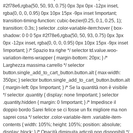
#2f78e6,rgba(50, 50, 93, 0.75) 0px 3px 0px -12px inset,
rgba(0, 0, 0, 0.95) 0px 10px 15px -9px inset !important;
transition-timing-function: cubic-bezier(0.25, 0.1, 0.25, 1);
transition: 0.3s; } selector .color-variable-item:hover { box-
shadow: 0 0 0 5px #2f78e6,rgba(50, 50, 93, 0.75) 0px 3px
0px -12px inset, rgba(0, 0, 0, 0.95) 0px 10px 15px -9px inset
!important; } /* Spazio tra righe */ selector td.value.woo-
variation-items-wrapper { margin-bottom: 20px; } /*
Larghezza massima carrello */ selector
button.single_add_to_cart_button.button.alt { max-width:
350px; } selector button.single_add_to_cart_button.button.alt
{ margin-left: 0px !important; } /* Se la quantità non è visibile
*/ selector .quantity { display: none !important; } selector
.quantity.hidden { margin: 0 !important; } /* Impedisce il
doppio bordo Sarei felice se ci fosse un fix migliore ma non
saprei cosa */ selector .color-variable-item .variable-item-
contents { width: 105%; height: 105%; position: absolute;
display: block; } /* Opacità diminuita articoli non disponibili */