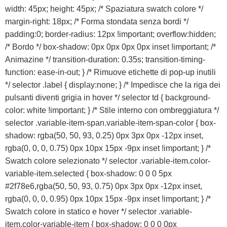
width: 45px; height: 45px; /* Spaziatura swatch colore */
margin-right: 18px; /* Forma stondata senza bordi */
padding:0; border-radius: 12px !important; overflow:hidden;
/* Bordo */ box-shadow: 0px 0px 0px 0px inset !important; /*
Animazine */ transition-duration: 0.35s; transition-timing-
function: ease-in-out; } /* Rimuove etichette di pop-up inutili
*/ selector .label { display:none; } /* Impedisce che la riga dei
pulsanti diventi grigia in hover */ selector td { background-
color: white !important; } /* Stile interno con ombreggiatura */
selector .variable-item-span.variable-item-span-color { box-
shadow: rgba(50, 50, 93, 0.25) 0px 3px 0px -12px inset,
rgba(0, 0, 0, 0.75) 0px 10px 15px -9px inset !important; } /*
Swatch colore selezionato */ selector .variable-item.color-
variable-item.selected { box-shadow: 0 0 0 5px
#2f78e6,rgba(50, 50, 93, 0.75) 0px 3px 0px -12px inset,
rgba(0, 0, 0, 0.95) 0px 10px 15px -9px inset !important; } /*
Swatch colore in statico e hover */ selector .variable-
item.color-variable-item { box-shadow: 0 0 0 0px