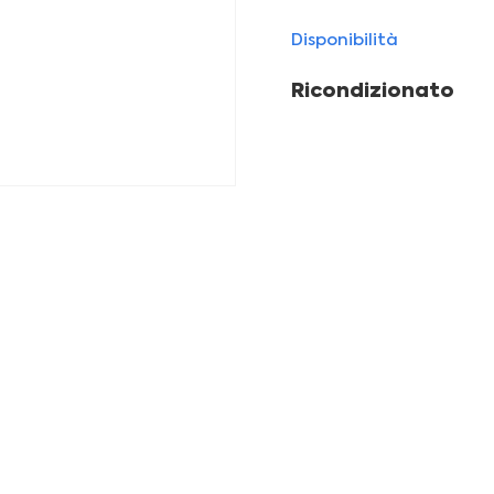
Disponibilità
Ricondizionato
leziona il tuo iPhone ricondizion