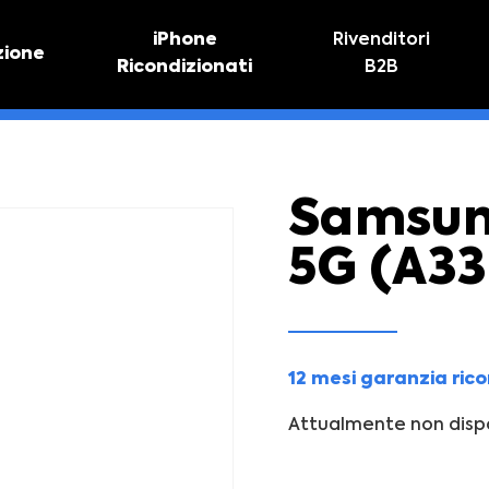
iPhone
Rivenditori
zione
Ricondizionati
B2B
TIVO
RIPARAZIONE IPHONE
vo online
Riparazione schermo
Sostituzione batteria
Samsun
5G (A33
12 mesi garanzia ric
Attualmente non dispo