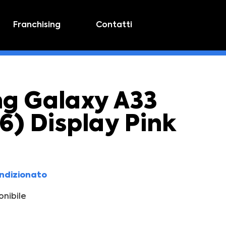
Franchising
Contatti
g Galaxy A33
6) Display Pink
ondizionato
nibile