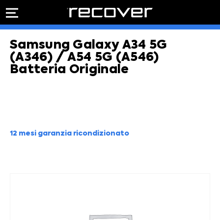
PREVENTIVO
RIPARAZIONE
Samsung Galaxy A34 5G
IPHONE
Preventivo online
Preventivo
(A346) / A54 5G (A546)
online
Riparazione
Batteria Originale
PREVENTIVO RIPARAZIONE
schermo
Sostituzione
batteria
Shop online
ACQUISTA IPHONE
12 mesi garanzia ricondizionato
Rivenditori B2B
RIVENDITORI B2B