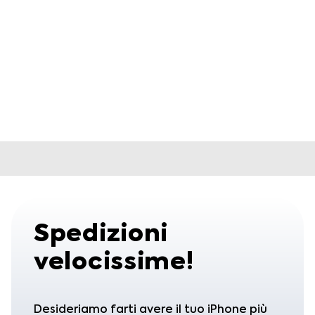
iPhone 16 Pro
iPhone 16 Pro
Max
929,00
€
–
1.255,38
€
IVA
inclusa
1.089,00
€
IVA inclusa
Spedizioni
velocissime!
Desideriamo farti avere il tuo iPhone più