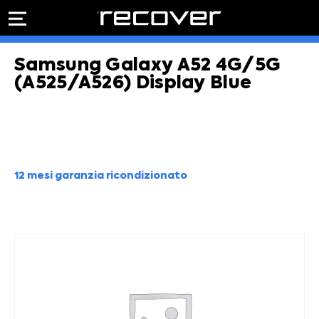
PREVENTIVO
RIPARAZIONE
Samsung Galaxy A52 4G/5G
IPHONE
Preventivo online
Preventivo
(A525/A526) Display Blue
online
Riparazione
PREVENTIVO RIPARAZIONE
schermo
Sostituzione
batteria
Shop online
12 mesi garanzia ricondizionato
ACQUISTA IPHONE
Rivenditori B2B
RIVENDITORI B2B