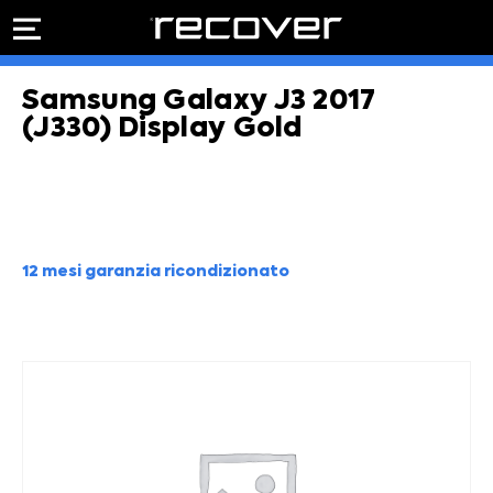
PREVENTIVO
RIPARAZIONE
Samsung Galaxy J3 2017
IPHONE
Preventivo online
Preventivo
(J330) Display Gold
online
Riparazione
PREVENTIVO RIPARAZIONE
schermo
Sostituzione
batteria
Shop online
12 mesi garanzia ricondizionato
ACQUISTA IPHONE
Rivenditori B2B
RIVENDITORI B2B