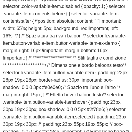
selector .color-variable-item.disabled { opacity: 1; } selector
.variable-item-contents:before { } selector .variable-item-
contents:after { /*position: absolute; content: " "!important;
width: 65%; height: 5px; background: red!important; left:
16%; */ } /* Spaziatura tra i vari baloon */ selector li.variable-
item.button-variable-item.button-variable-item-ex-demo {
margin-right: 16px !important; margin-bottom: 16px
!important; } /* ********************** ** Stili taglia e condizione
** *********************/ /* Dimensione e bordo baloons testo*/
selector li.variable-item.button-variable-item { padding: 23px
28px 19px 28px; border-radius: 30px !important; box-
shadow: 0 0 0 3px #e0e0e0; /* Spazio tra l'uno e l'altro */
margin-right: 15px; } /* Effetto hover baloon testo*/ selector
.variable-item.button-variable-item:hover { padding: 23px
30px 19px 30px; box-shadow: 0 0 0 5px #2f78e6; } selector
.variable-item.button-variable-item.selected { padding: 23px
30px 19px 30px; /* padding: 23px 55px 19px 55px; */ box-
shadow: 0 0 0 5px #2f78e6 !important; } /* Rimozione barre */