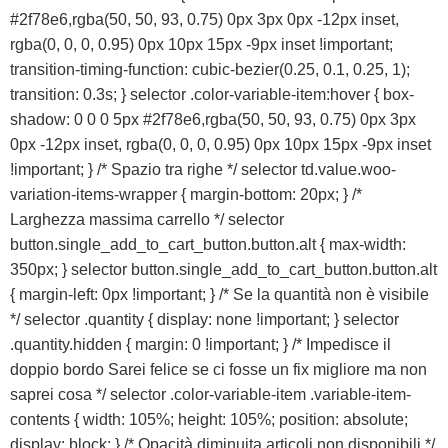
#2f78e6,rgba(50, 50, 93, 0.75) 0px 3px 0px -12px inset,
rgba(0, 0, 0, 0.95) 0px 10px 15px -9px inset !important;
transition-timing-function: cubic-bezier(0.25, 0.1, 0.25, 1);
transition: 0.3s; } selector .color-variable-item:hover { box-
shadow: 0 0 0 5px #2f78e6,rgba(50, 50, 93, 0.75) 0px 3px
0px -12px inset, rgba(0, 0, 0, 0.95) 0px 10px 15px -9px inset
!important; } /* Spazio tra righe */ selector td.value.woo-
variation-items-wrapper { margin-bottom: 20px; } /*
Larghezza massima carrello */ selector
button.single_add_to_cart_button.button.alt { max-width:
350px; } selector button.single_add_to_cart_button.button.alt
{ margin-left: 0px !important; } /* Se la quantità non è visibile
*/ selector .quantity { display: none !important; } selector
.quantity.hidden { margin: 0 !important; } /* Impedisce il
doppio bordo Sarei felice se ci fosse un fix migliore ma non
saprei cosa */ selector .color-variable-item .variable-item-
contents { width: 105%; height: 105%; position: absolute;
display: block; } /* Opacità diminuita articoli non disponibili */