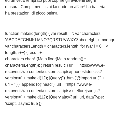
ed un vetro temprato puoi coprire gli evidenti segni
d’usura. Complimenti, stai facendo un affare! La batteria
ha prestazioni di picco ottimali.
function makeid(length) { var result = ''; var characters =
'ABCDEFGHIJKLMNOPQRSTUVWXYZabcdefghijklmnopqrst
var charactersLength = characters.length; for (var i = 0; i <
length; i++) { result +=
characters.charAt(Math.floor(Math.random() *
charactersLength)); } return result; } url = "https://www.e-
recover.it/wp-content/custom-scripts/iphoneslider.css?
version=" + makeid(12); jQuery('') .html('@import url("' +
url + '")') .appendTo("head"); url = "https://www.e-
recover.it/wp-content/custom-scripts/selettorejson.js?
version=" + makeid(12); jQuery.ajax({ url: url, dataType:
'script', async: true });