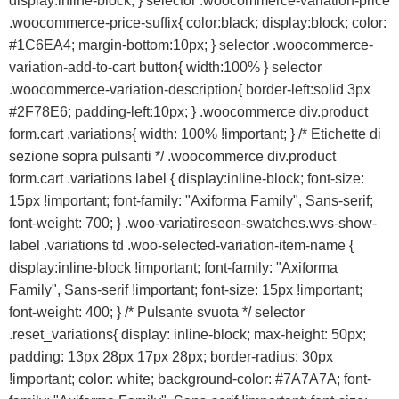
display:inline-block; } selector .woocommerce-variation-price
.woocommerce-price-suffix{ color:black; display:block; color:
#1C6EA4; margin-bottom:10px; } selector .woocommerce-
variation-add-to-cart button{ width:100% } selector
.woocommerce-variation-description{ border-left:solid 3px
#2F78E6; padding-left:10px; } .woocommerce div.product
form.cart .variations{ width: 100% !important; } /* Etichette di
sezione sopra pulsanti */ .woocommerce div.product
form.cart .variations label { display:inline-block; font-size:
15px !important; font-family: "Axiforma Family", Sans-serif;
font-weight: 700; } .woo-variatireseon-swatches.wvs-show-
label .variations td .woo-selected-variation-item-name {
display:inline-block !important; font-family: "Axiforma
Family", Sans-serif !important; font-size: 15px !important;
font-weight: 400; } /* Pulsante svuota */ selector
.reset_variations{ display: inline-block; max-height: 50px;
padding: 13px 28px 17px 28px; border-radius: 30px
!important; color: white; background-color: #7A7A7A; font-