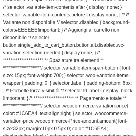
/* selector .variable-item-contents:after { display: none; }
selector .variable-item-contents:before { display:none; } */ /*
Variante non disponibile */ selector .disabled { background-
color:#EEEEEE!important; } /* Aggiungi al carrello non
disponibile */ selector
button.single_add_to_cart_button.button.alt.disabled.wc-
variation-selection-needed { display:none; } /*
********************** ** Spaziature tra elementi **
*********************/ selector .variable-item-span-button { font-
size: 15px; font-weight: 700; } selector .woo-variation-items-
wrapper { padding: 0; } selector .label { padding-bottom: 6px;
} /* Etichette forza visibilità */ selector td.label { display: block
!important; } /* ********************** ** Pagamento e totale **
*********************/ selector .woocommerce-variation-price{
color: #1C6EA4; text-align:right; } selector .woocommerce-
variation-price .woocommerce-Price-amount.amount{ font-
size:32px; margin:10px 0 5px 0; color: #1C6EA4;