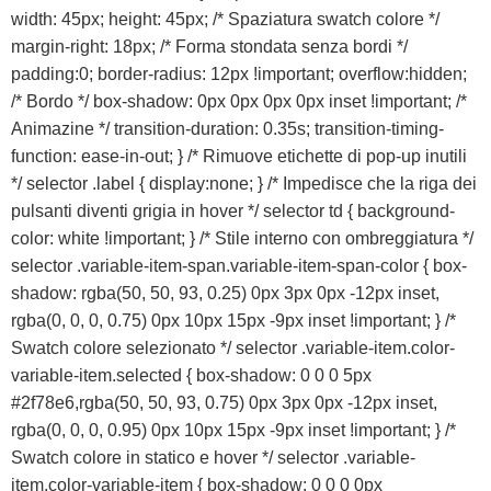
width: 45px; height: 45px; /* Spaziatura swatch colore */
margin-right: 18px; /* Forma stondata senza bordi */
padding:0; border-radius: 12px !important; overflow:hidden;
/* Bordo */ box-shadow: 0px 0px 0px 0px inset !important; /*
Animazine */ transition-duration: 0.35s; transition-timing-
function: ease-in-out; } /* Rimuove etichette di pop-up inutili
*/ selector .label { display:none; } /* Impedisce che la riga dei
pulsanti diventi grigia in hover */ selector td { background-
color: white !important; } /* Stile interno con ombreggiatura */
selector .variable-item-span.variable-item-span-color { box-
shadow: rgba(50, 50, 93, 0.25) 0px 3px 0px -12px inset,
rgba(0, 0, 0, 0.75) 0px 10px 15px -9px inset !important; } /*
Swatch colore selezionato */ selector .variable-item.color-
variable-item.selected { box-shadow: 0 0 0 5px
#2f78e6,rgba(50, 50, 93, 0.75) 0px 3px 0px -12px inset,
rgba(0, 0, 0, 0.95) 0px 10px 15px -9px inset !important; } /*
Swatch colore in statico e hover */ selector .variable-
item.color-variable-item { box-shadow: 0 0 0 0px