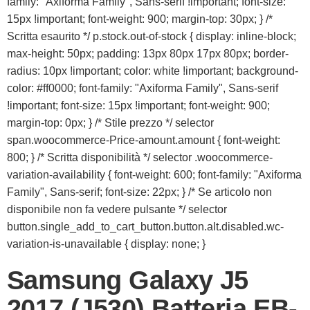
family: "Axiforma Family", Sans-serif !important; font-size:
15px !important; font-weight: 900; margin-top: 30px; } /*
Scritta esaurito */ p.stock.out-of-stock { display: inline-block;
max-height: 50px; padding: 13px 80px 17px 80px; border-
radius: 10px !important; color: white !important; background-
color: #ff0000; font-family: "Axiforma Family", Sans-serif
!important; font-size: 15px !important; font-weight: 900;
margin-top: 0px; } /* Stile prezzo */ selector
span.woocommerce-Price-amount.amount { font-weight:
800; } /* Scritta disponibilità */ selector .woocommerce-
variation-availability { font-weight: 600; font-family: "Axiforma
Family", Sans-serif; font-size: 22px; } /* Se articolo non
disponibile non fa vedere pulsante */ selector
button.single_add_to_cart_button.button.alt.disabled.wc-
variation-is-unavailable { display: none; }
Samsung Galaxy J5
2017 (J530) Batteria EB-