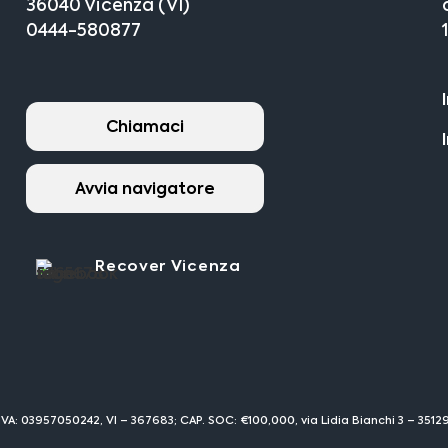
36040 Vicenza (VI)
0444-580877
Chiamaci
Avvia navigatore
Recover Vicenza
IVA: 03957050242, VI – 367683; CAP. SOC: €100,000, via Lidia Bianchi 3 – 351