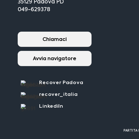
35129 Padova PD
049-629378
Chiamaci
Avvia navigatore
Recover Padova
recover_italia
LinkediIn
PARTITA 