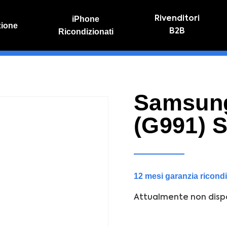
iPhone
Rivenditori
zione
Ricondizionati
B2B
IVO
RIPARAZIONE IPHONE
vo online
Riparazione schermo
Sostituzione batteria
Samsung
(G991) 
12 mesi garanzia ricond
Attualmente non dispo