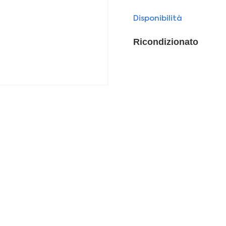
Disponibilità
Ricondizionato
Seleziona il tuo iPhone ricondizionat
Phone 11 Pro
iPhone 11 Pro
00
€
–
349,00
€
349,00
€
–
389,00
€
IVA inclusa
IVA i