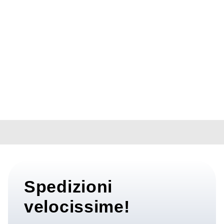
iPhone 16
Pro Max
1.089,00
€
IVA
inclusa
Spedizioni
velocissime!