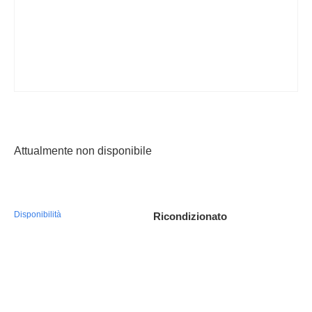
Franchising
FRANCHISING
Contatti
PADOVA
Attualmente non disponibile
VICENZA
Disponibilità
Ricondizionato
function makeid(length) { var result = ''; var characters =
'ABCDEFGHIJKLMNOPQRSTUVWXYZabcdefghijklmnopqr