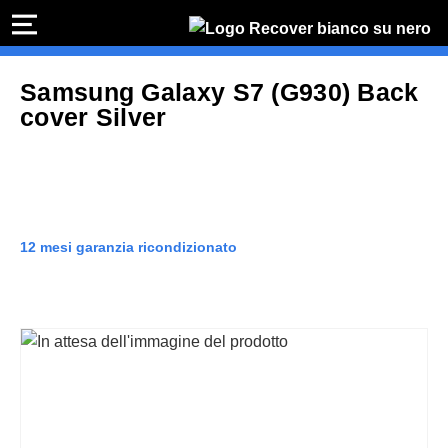
PREVENTIVO
RIP
Samsung Galaxy S7 (G930) Back
Preventivo online
Preventivo
cover Silver
online
Ri
PREVENTIVO RIPARAZIONE
Sos
Shop online
12 mesi garanzia ricondizionato
ACQUISTA IPHONE
Rivenditori B2B
RIVENDITORI B2B