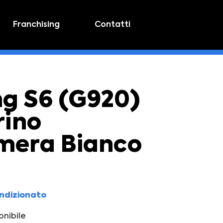
Franchising
Contatti
g S6 (G920)
rino
mera Bianco
ondizionato
nibile