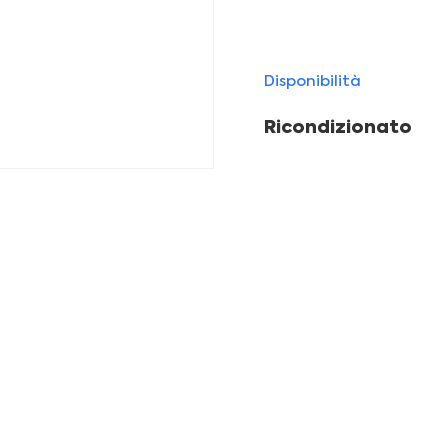
Disponibilità
Ricondizionato
leziona il tuo iPhone ricondizion