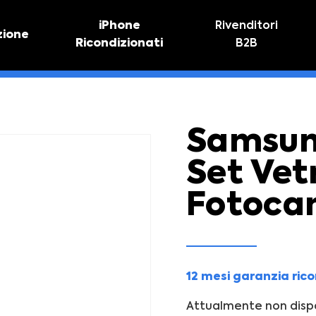
iPhone
Rivenditori
zione
Ricondizionati
B2B
TIVO
RIPARAZIONE IPHONE
vo online
Riparazione schermo
Sostituzione batteria
Samsun
Set Vet
Fotoca
12 mesi garanzia ric
Attualmente non dispo